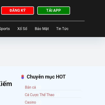
ĐĂNG KÝ
TẢI APP
Sports
Xổ Số
Bảo Mật
Tin Tức
Chuyên mục HOT
Kiếm
Bắn cá
(2)
Cá Cược Thể Thao
(1)
Casino
(3)