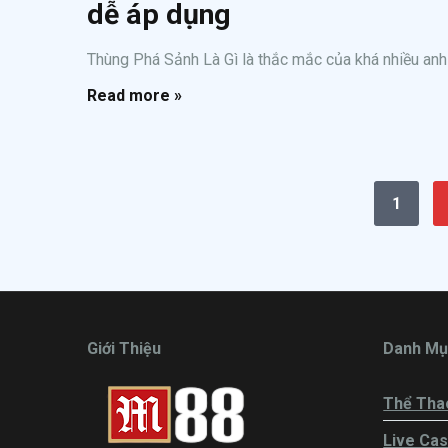
dễ áp dụng
Thùng Phá Sảnh Là Gì là thắc mắc của khá nhiều anh e
Read more »
1
Giới Thiệu
Danh Mụ
Thể Tha
Live Cas