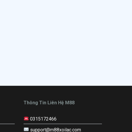
Thông Tin Liên Hệ M88
0315172466
support@m88xoilac.com