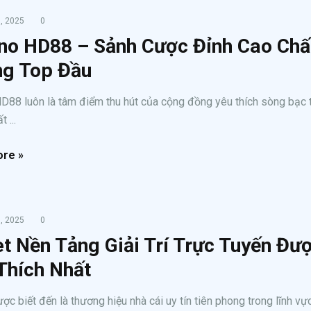
, 2025
0
no HD88 – Sảnh Cược Đỉnh Cao Chấ
g Top Đầu
D88 luôn là tâm điểm thu hút của cộng đồng yêu thích sòng bạc 
 ...
re »
, 2025
0
t Nền Tảng Giải Trí Trực Tuyến Đư
Thích Nhất
c biết đến là thương hiệu nhà cái uy tín tiên phong trong lĩnh vực 