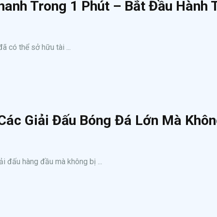
hanh Trong 1 Phút – Bắt Đầu Hành T
ã có thể sở hữu tài ...
Các Giải Đấu Bóng Đá Lớn Mà Khôn
i đấu hàng đầu mà không bị ...