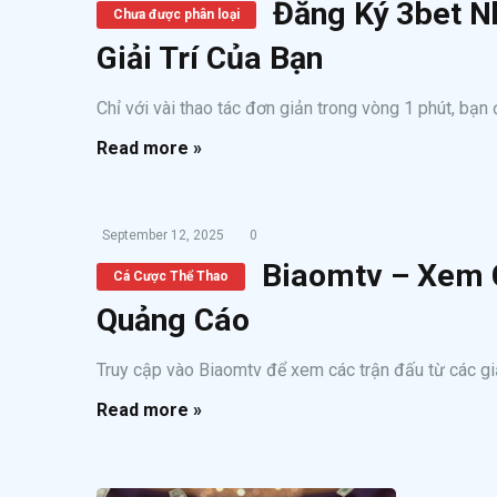
Đăng Ký 3bet N
Chưa được phân loại
Giải Trí Của Bạn
Chỉ với vài thao tác đơn giản trong vòng 1 phút, bạn đ
Read more »
September 12, 2025
0
Biaomtv – Xem 
Cá Cược Thể Thao
Quảng Cáo
Truy cập vào Biaomtv để xem các trận đấu từ các giả
Read more »