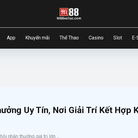
App
Khuyến mãi
Thể Thao
Casino
Slot
E-
ưởng Uy Tín, Nơi Giải Trí Kết Hợp 
i nhận thưởng giá trị lớn ...