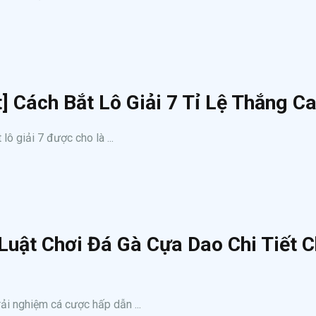
t] Cách Bắt Lô Giải 7 Tỉ Lệ Thắng C
lô giải 7 được cho là ...
 Luật Chơi Đá Gà Cựa Dao Chi Tiết 
ải nghiệm cá cược hấp dẫn ...