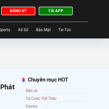
ĐĂNG KÝ
TẢI APP
Sports
Xổ Số
Bảo Mật
Tin Tức
Chuyên mục HOT
 Phát
Bắn cá
(2)
Cá Cược Thể Thao
(1)
Casino
(3)