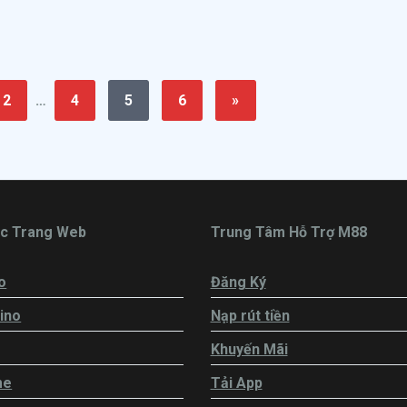
2
…
4
5
6
»
c Trang Web
Trung Tâm Hỗ Trợ M88
o
Đăng Ký
ino
Nạp rút tiền
Khuyến Mãi
me
Tải App