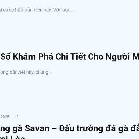
cược hấp dẫn hiện nay. Với luật ...
 Số Khám Phá Chi Tiết Cho Người 
ong bài viết này, chúng ...
 2025
0
ng gà Savan – Đấu trường đá gà đ