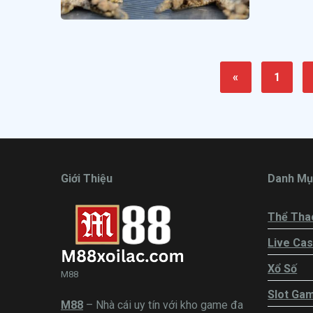
«
1
Giới Thiệu
Danh Mụ
Thể Tha
Live Cas
Xổ Số
M88
Slot Ga
M88
– Nhà cái uy tín với kho game đa