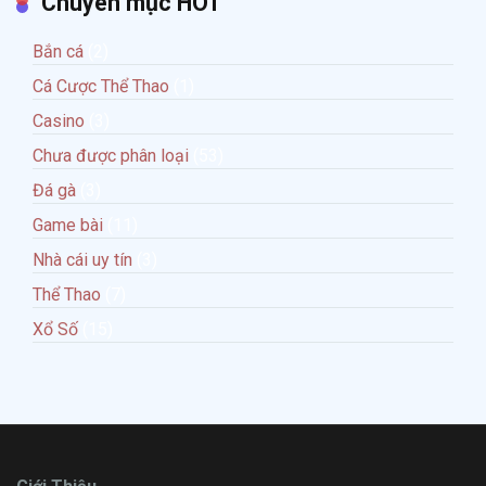
Chuyên mục HOT
Bắn cá
(2)
Cá Cược Thể Thao
(1)
Casino
(3)
Chưa được phân loại
(53)
Đá gà
(3)
Game bài
(11)
Nhà cái uy tín
(3)
Thể Thao
(7)
Xổ Số
(15)