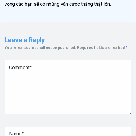
vọng các bạn sẽ có những ván cược thắng thật lớn.
Leave a Reply
Your email address will not be published.
Required fields are marked
*