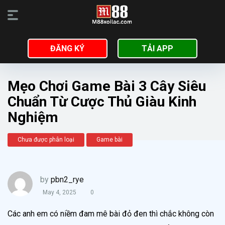
ĐĂNG KÝ
TẢI APP
Mẹo Chơi Game Bài 3 Cây Siêu
Chuẩn Từ Cược Thủ Giàu Kinh
Nghiệm
Chưa được phân loại
Game bài
by
pbn2_rye
May 4, 2025
0
Các anh em có niềm đam mê bài đỏ đen thì chắc không còn