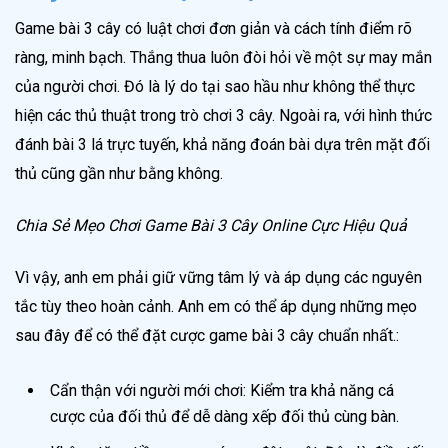
Game bài 3 cây có luật chơi đơn giản và cách tính điểm rõ
ràng, minh bạch. Thắng thua luôn đòi hỏi về một sự may mắn
của người chơi. Đó là lý do tại sao hầu như không thể thực
hiện các thủ thuật trong trò chơi 3 cây. Ngoài ra, với hình thức
đánh bài 3 lá trực tuyến, khả năng đoán bài dựa trên mặt đối
thủ cũng gần như bằng không.
Chia Sẻ Mẹo Chơi Game Bài 3 Cây Online Cực Hiệu Quả
Vì vậy, anh em phải giữ vững tâm lý và áp dụng các nguyên
tắc tùy theo hoàn cảnh. Anh em có thể áp dụng những mẹo
sau đây để có thể đặt cược game bài 3 cây chuẩn nhất.:
Cẩn thận với người mới chơi: Kiểm tra khả năng cá
cược của đối thủ để dễ dàng xếp đối thủ cùng bàn.