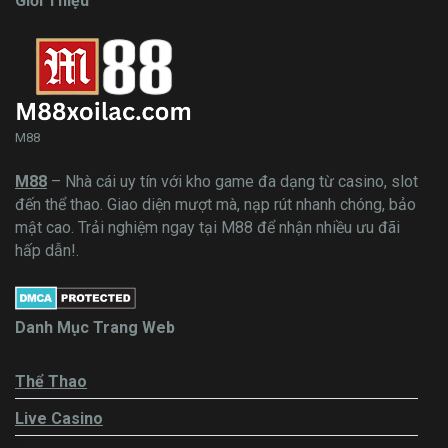
Giới Thiệu
M88
M88
– Nhà cái uy tín với kho game đa dạng từ casino, slot
đến thể thao. Giao diện mượt mà, nạp rút nhanh chóng, bảo
mật cao. Trải nghiệm ngay tại M88 để nhận nhiều ưu đãi
hấp dẫn!.
Danh Mục Trang Web
Thể Thao
Live Casino